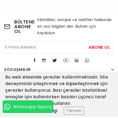
Etkinlikler, satışlar ve teklifler hakkında
BÜLTENE
ABONE
en son bilgileri alın. Bülten için
OL
kaydolun
ABONE OL
SÖZLEŞMELER
Bu web sitesinde çerezler kullanılmaktadır. Site
KURUMSAL
deneyiminizi iyileştirmek ve kişiselleştirmek için
çerezler kullanıyoruz. Bazı çerezler istatistiksel
İLETIŞIM
amaçlar için kullanılırken bazıları üçüncü taraf
hizmetler tarafından kullanılır.
Whatsapp Sipariş
Daha fazla bilgi
© 2026
Kortaş Raf Sistemleri
Tamam
Tüm Hakları Saklıdır