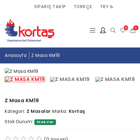
SIPARIŞ TAKIP
TÜRKÇE
TRY ₺
(0)
0
Anasayfa
Z Masa KM19
Z Masa KM19
Kategori:
Z Masalar
Marka:
Kortaş
Stok Durum:
Stok Var
(0 Yorum)