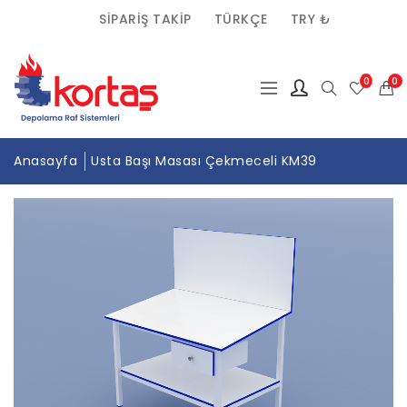
SIPARIŞ TAKIP
TÜRKÇE
TRY ₺
(0)
0
Anasayfa
Usta Başı Masası Çekmeceli KM39