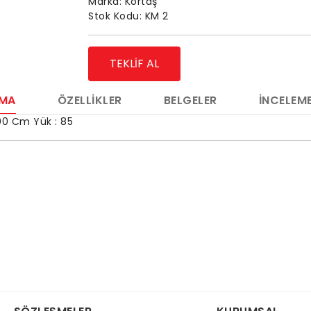
Marka:
Kortaş
Stok Kodu:
KM 2
TEKLIF AL
AMA
ÖZELLIKLER
BELGELER
İNCELEME
100 Cm Yük : 85