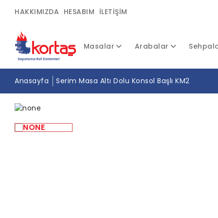
HAKKIMIZDA
HESABIM
İLETIŞIM
Masalar
Arabalar
Sehpal
Anasayfa
Serim Masa Altı Dolu Konsol Başlı KM2