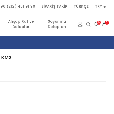
+90 (212) 451 91 90
SIPARIŞ TAKIP
TÜRKÇE
TRY ₺
Ahşap Raf ve
Soyunma
(0)
0
Dolaplar
Dolapları
ı KM2