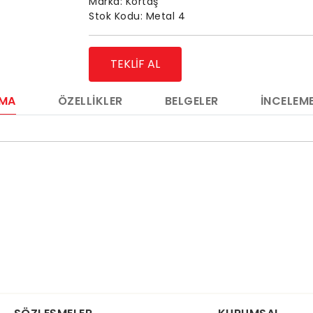
Marka:
Kortaş
Stok Kodu:
Metal 4
TEKLIF AL
AMA
ÖZELLIKLER
BELGELER
İNCELEME