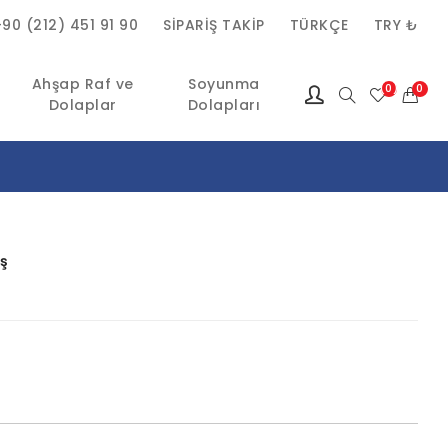
+90 (212) 451 91 90
SIPARIŞ TAKIP
TÜRKÇE
TRY ₺
Ahşap Raf ve
Soyunma
(0)
0
Dolaplar
Dolapları
ş