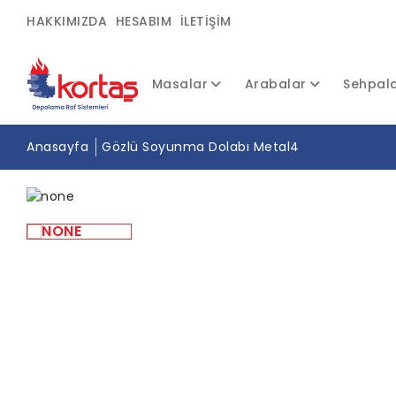
HAKKIMIZDA
HESABIM
İLETIŞIM
Masalar
Arabalar
Sehpal
Anasayfa
Gözlü Soyunma Dolabı Metal4